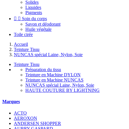
Solides
Liquides
Pigments


Soin du corps
Savon et déodorant
Huile végétale
Toile cirée
Accueil
Teinture Tissu
NUNCAS spécial Laine, Nylon, Soie
Teinture Tissu
Préparation du tissu
Teinture en Machine DYLON
Teinture en Machine NUNCAS
NUNCAS spécial Laine, Nylon, Soie
HAUTE COUTURE BY LIGHTNING
Marques
ACTO
AEROXON
ANDERSEN SHOPPER
AUBRY GASPARD