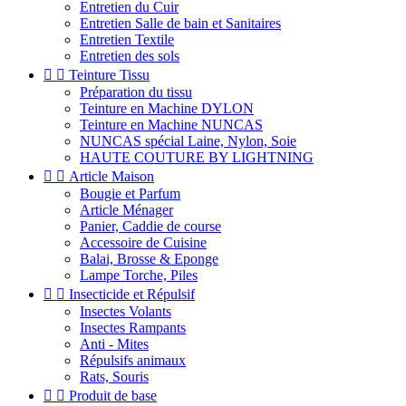
Entretien du Cuir
Entretien Salle de bain et Sanitaires
Entretien Textile
Entretien des sols


Teinture Tissu
Préparation du tissu
Teinture en Machine DYLON
Teinture en Machine NUNCAS
NUNCAS spécial Laine, Nylon, Soie
HAUTE COUTURE BY LIGHTNING


Article Maison
Bougie et Parfum
Article Ménager
Panier, Caddie de course
Accessoire de Cuisine
Balai, Brosse & Eponge
Lampe Torche, Piles


Insecticide et Répulsif
Insectes Volants
Insectes Rampants
Anti - Mites
Répulsifs animaux
Rats, Souris


Produit de base