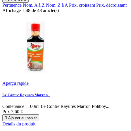
Pertinence
Nom, A à Z
Nom, Z à A
Prix, croissant
Prix, décroissant
Affichage 1-48 de 48 article(s)
Aperçu rapide
Le Contre Rayures Marron...
Contenance : 100ml Le Contre Rayures Marron Poliboy...
Prix
7,60 €

Ajouter au panier
Détails du produit