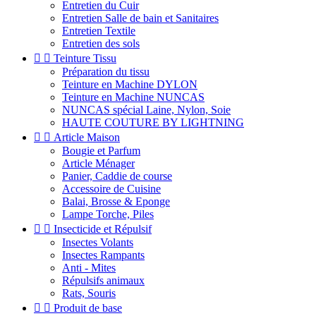
Entretien du Cuir
Entretien Salle de bain et Sanitaires
Entretien Textile
Entretien des sols


Teinture Tissu
Préparation du tissu
Teinture en Machine DYLON
Teinture en Machine NUNCAS
NUNCAS spécial Laine, Nylon, Soie
HAUTE COUTURE BY LIGHTNING


Article Maison
Bougie et Parfum
Article Ménager
Panier, Caddie de course
Accessoire de Cuisine
Balai, Brosse & Eponge
Lampe Torche, Piles


Insecticide et Répulsif
Insectes Volants
Insectes Rampants
Anti - Mites
Répulsifs animaux
Rats, Souris


Produit de base