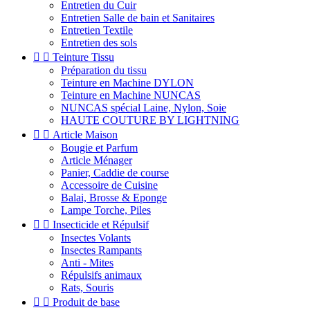
Entretien du Cuir
Entretien Salle de bain et Sanitaires
Entretien Textile
Entretien des sols


Teinture Tissu
Préparation du tissu
Teinture en Machine DYLON
Teinture en Machine NUNCAS
NUNCAS spécial Laine, Nylon, Soie
HAUTE COUTURE BY LIGHTNING


Article Maison
Bougie et Parfum
Article Ménager
Panier, Caddie de course
Accessoire de Cuisine
Balai, Brosse & Eponge
Lampe Torche, Piles


Insecticide et Répulsif
Insectes Volants
Insectes Rampants
Anti - Mites
Répulsifs animaux
Rats, Souris


Produit de base