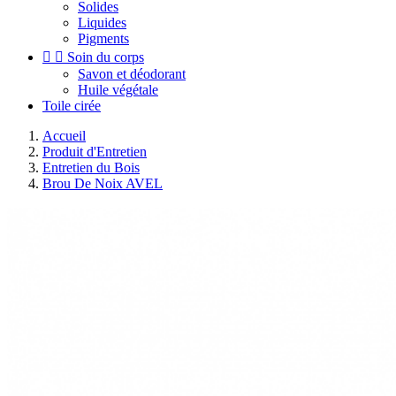
Solides
Liquides
Pigments


Soin du corps
Savon et déodorant
Huile végétale
Toile cirée
Accueil
Produit d'Entretien
Entretien du Bois
Brou De Noix AVEL