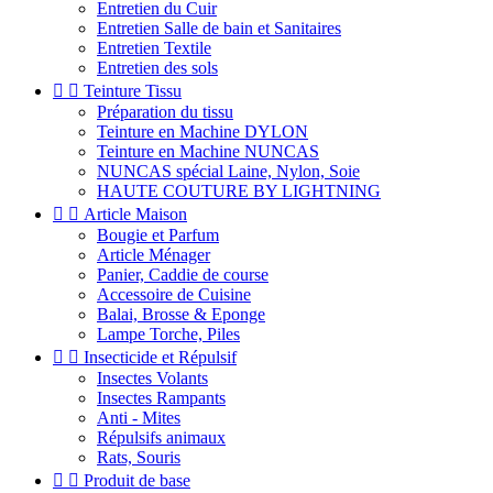
Entretien du Cuir
Entretien Salle de bain et Sanitaires
Entretien Textile
Entretien des sols


Teinture Tissu
Préparation du tissu
Teinture en Machine DYLON
Teinture en Machine NUNCAS
NUNCAS spécial Laine, Nylon, Soie
HAUTE COUTURE BY LIGHTNING


Article Maison
Bougie et Parfum
Article Ménager
Panier, Caddie de course
Accessoire de Cuisine
Balai, Brosse & Eponge
Lampe Torche, Piles


Insecticide et Répulsif
Insectes Volants
Insectes Rampants
Anti - Mites
Répulsifs animaux
Rats, Souris


Produit de base