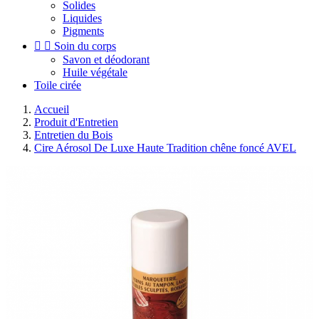
Solides
Liquides
Pigments


Soin du corps
Savon et déodorant
Huile végétale
Toile cirée
Accueil
Produit d'Entretien
Entretien du Bois
Cire Aérosol De Luxe Haute Tradition chêne foncé AVEL