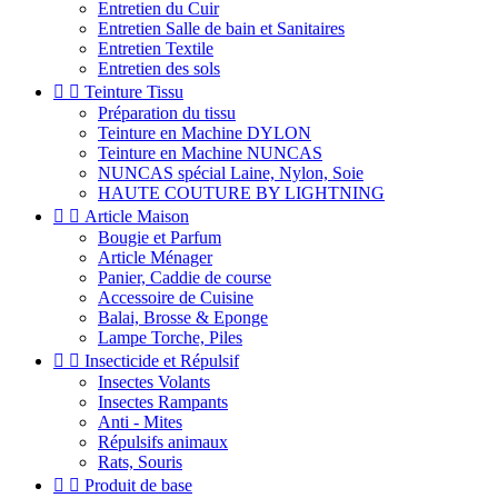
Entretien du Cuir
Entretien Salle de bain et Sanitaires
Entretien Textile
Entretien des sols


Teinture Tissu
Préparation du tissu
Teinture en Machine DYLON
Teinture en Machine NUNCAS
NUNCAS spécial Laine, Nylon, Soie
HAUTE COUTURE BY LIGHTNING


Article Maison
Bougie et Parfum
Article Ménager
Panier, Caddie de course
Accessoire de Cuisine
Balai, Brosse & Eponge
Lampe Torche, Piles


Insecticide et Répulsif
Insectes Volants
Insectes Rampants
Anti - Mites
Répulsifs animaux
Rats, Souris


Produit de base