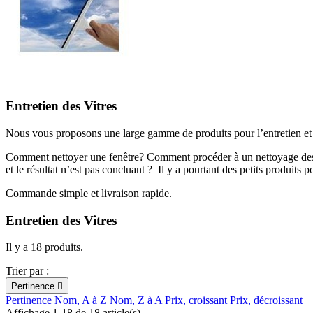
Entretien des Vitres
Nous vous proposons une large gamme de produits pour l’entretien et l
Comment nettoyer une fenêtre? Comment procéder à un nettoyage des vitr
et le résultat n’est pas concluant ? Il y a pourtant des petits produits p
Commande simple et livraison rapide.
Entretien des Vitres
Il y a 18 produits.
Trier par :
Pertinence

Pertinence
Nom, A à Z
Nom, Z à A
Prix, croissant
Prix, décroissant
Affichage 1-18 de 18 article(s)