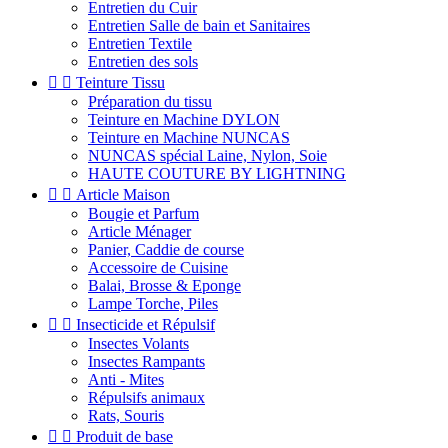
Entretien du Cuir
Entretien Salle de bain et Sanitaires
Entretien Textile
Entretien des sols


Teinture Tissu
Préparation du tissu
Teinture en Machine DYLON
Teinture en Machine NUNCAS
NUNCAS spécial Laine, Nylon, Soie
HAUTE COUTURE BY LIGHTNING


Article Maison
Bougie et Parfum
Article Ménager
Panier, Caddie de course
Accessoire de Cuisine
Balai, Brosse & Eponge
Lampe Torche, Piles


Insecticide et Répulsif
Insectes Volants
Insectes Rampants
Anti - Mites
Répulsifs animaux
Rats, Souris


Produit de base