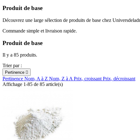
Produit de base
Découvrez une large sélection de produits de base chez Universdelad
Commande simple et livraison rapide.
Produit de base
Il y a 85 produits.
Trier par :
Pertinence

Pertinence
Nom, A à Z
Nom, Z à A
Prix, croissant
Prix, décroissant
Affichage 1-85 de 85 article(s)