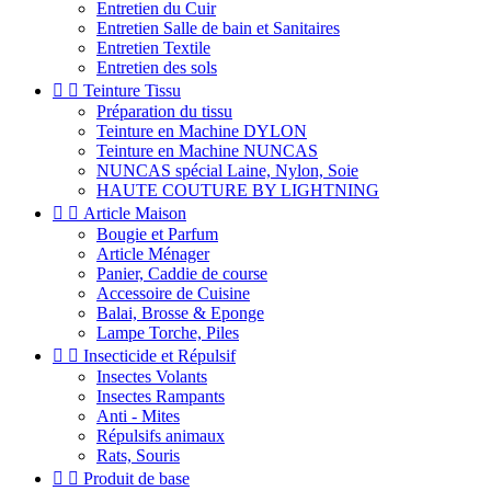
Entretien du Cuir
Entretien Salle de bain et Sanitaires
Entretien Textile
Entretien des sols


Teinture Tissu
Préparation du tissu
Teinture en Machine DYLON
Teinture en Machine NUNCAS
NUNCAS spécial Laine, Nylon, Soie
HAUTE COUTURE BY LIGHTNING


Article Maison
Bougie et Parfum
Article Ménager
Panier, Caddie de course
Accessoire de Cuisine
Balai, Brosse & Eponge
Lampe Torche, Piles


Insecticide et Répulsif
Insectes Volants
Insectes Rampants
Anti - Mites
Répulsifs animaux
Rats, Souris


Produit de base