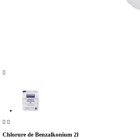



Chlorure de Benzalkonium 2l