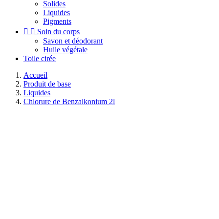
Solides
Liquides
Pigments


Soin du corps
Savon et déodorant
Huile végétale
Toile cirée
Accueil
Produit de base
Liquides
Chlorure de Benzalkonium 2l