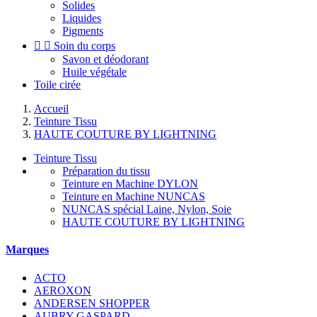
Solides
Liquides
Pigments


Soin du corps
Savon et déodorant
Huile végétale
Toile cirée
Accueil
Teinture Tissu
HAUTE COUTURE BY LIGHTNING
Teinture Tissu
Préparation du tissu
Teinture en Machine DYLON
Teinture en Machine NUNCAS
NUNCAS spécial Laine, Nylon, Soie
HAUTE COUTURE BY LIGHTNING
Marques
ACTO
AEROXON
ANDERSEN SHOPPER
AUBRY GASPARD