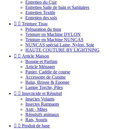
Entretien du Cuir
Entretien Salle de bain et Sanitaires
Entretien Textile
Entretien des sols


Teinture Tissu
Préparation du tissu
Teinture en Machine DYLON
Teinture en Machine NUNCAS
NUNCAS spécial Laine, Nylon, Soie
HAUTE COUTURE BY LIGHTNING


Article Maison
Bougie et Parfum
Article Ménager
Panier, Caddie de course
Accessoire de Cuisine
Balai, Brosse & Eponge
Lampe Torche, Piles


Insecticide et Répulsif
Insectes Volants
Insectes Rampants
Anti - Mites
Répulsifs animaux
Rats, Souris


Produit de base