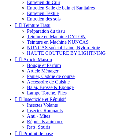
Entretien du Cuir
Entretien Salle de bain et Sanitaires
Entretien Textile
Entretien des sols


Teinture Tissu
Préparation du tissu
Teinture en Machine DYLON
Teinture en Machine NUNCAS
NUNCAS spécial Laine, Nylon, Soie
HAUTE COUTURE BY LIGHTNING


Article Maison
Bougie et Parfum
Article Ménager
Panier, Caddie de course
Accessoire de Cuisine
Balai, Brosse & Eponge
Lampe Torche, Piles


Insecticide et Répulsif
Insectes Volants
Insectes Rampants
Anti - Mites
Répulsifs animaux
Rats, Souris


Produit de base