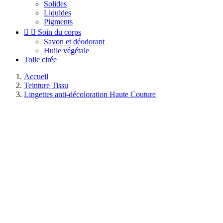
Solides
Liquides
Pigments


Soin du corps
Savon et déodorant
Huile végétale
Toile cirée
Accueil
Teinture Tissu
Lingettes anti-décoloration Haute Couture