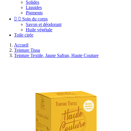
Solides
Liquides
Pigments


Soin du corps
Savon et déodorant
Huile végétale
Toile cirée
Accueil
Teinture Tissu
Teinture Textile, Jaune Safran, Haute Couture