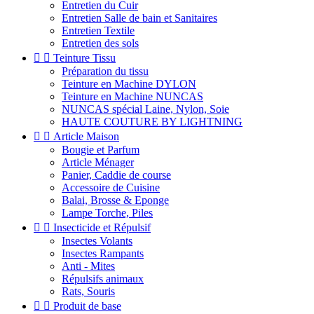
Entretien du Cuir
Entretien Salle de bain et Sanitaires
Entretien Textile
Entretien des sols


Teinture Tissu
Préparation du tissu
Teinture en Machine DYLON
Teinture en Machine NUNCAS
NUNCAS spécial Laine, Nylon, Soie
HAUTE COUTURE BY LIGHTNING


Article Maison
Bougie et Parfum
Article Ménager
Panier, Caddie de course
Accessoire de Cuisine
Balai, Brosse & Eponge
Lampe Torche, Piles


Insecticide et Répulsif
Insectes Volants
Insectes Rampants
Anti - Mites
Répulsifs animaux
Rats, Souris


Produit de base