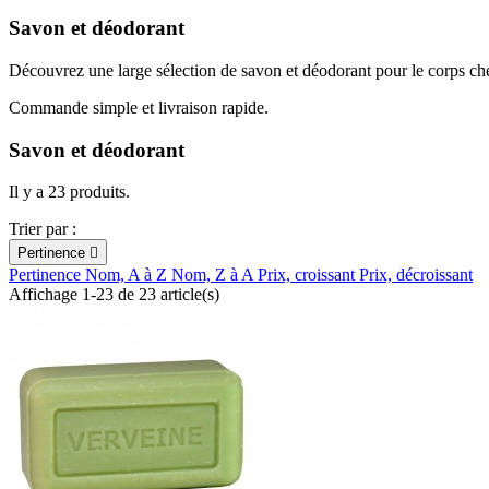
Savon et déodorant
Découvrez une large sélection de savon et déodorant pour le corps c
Commande simple et livraison rapide.
Savon et déodorant
Il y a 23 produits.
Trier par :
Pertinence

Pertinence
Nom, A à Z
Nom, Z à A
Prix, croissant
Prix, décroissant
Affichage 1-23 de 23 article(s)