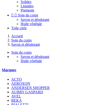
Solides
Liquides
Pigments


Soin du corps
Savon et déodorant
Huile végétale
Toile cirée
Accueil
Soin du corps
Savon et déodorant
Soin du corps
Savon et déodorant
Huile végétale
Marques
ACTO
AEROXON
ANDERSEN SHOPPER
AUBRY GASPARD
AVEL
BEKA
BIALETTI