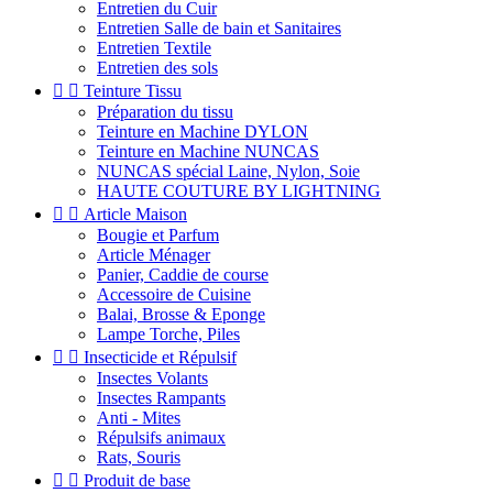
Entretien du Cuir
Entretien Salle de bain et Sanitaires
Entretien Textile
Entretien des sols


Teinture Tissu
Préparation du tissu
Teinture en Machine DYLON
Teinture en Machine NUNCAS
NUNCAS spécial Laine, Nylon, Soie
HAUTE COUTURE BY LIGHTNING


Article Maison
Bougie et Parfum
Article Ménager
Panier, Caddie de course
Accessoire de Cuisine
Balai, Brosse & Eponge
Lampe Torche, Piles


Insecticide et Répulsif
Insectes Volants
Insectes Rampants
Anti - Mites
Répulsifs animaux
Rats, Souris


Produit de base