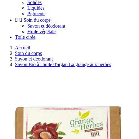
Solides
Liquides
Pigments


Soin du corps
Savon et déodorant
Huile végétale
Toile cirée
Accueil
Soin du corps
Savon et déodorant
Savon Bio à l'huile d'argan La grange aux herbes