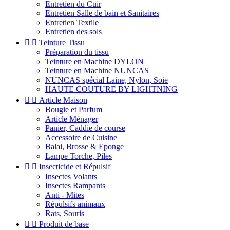
Entretien du Cuir
Entretien Salle de bain et Sanitaires
Entretien Textile
Entretien des sols


Teinture Tissu
Préparation du tissu
Teinture en Machine DYLON
Teinture en Machine NUNCAS
NUNCAS spécial Laine, Nylon, Soie
HAUTE COUTURE BY LIGHTNING


Article Maison
Bougie et Parfum
Article Ménager
Panier, Caddie de course
Accessoire de Cuisine
Balai, Brosse & Eponge
Lampe Torche, Piles


Insecticide et Répulsif
Insectes Volants
Insectes Rampants
Anti - Mites
Répulsifs animaux
Rats, Souris


Produit de base