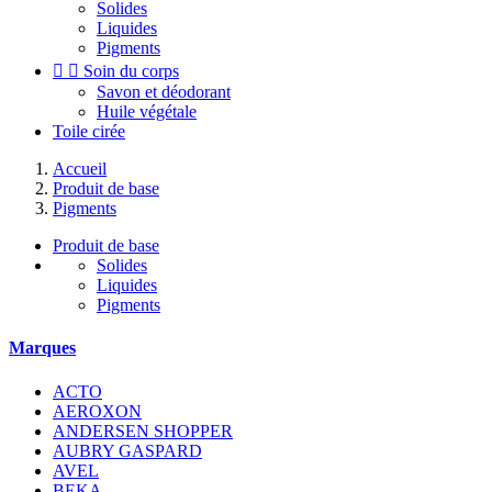
Solides
Liquides
Pigments


Soin du corps
Savon et déodorant
Huile végétale
Toile cirée
Accueil
Produit de base
Pigments
Produit de base
Solides
Liquides
Pigments
Marques
ACTO
AEROXON
ANDERSEN SHOPPER
AUBRY GASPARD
AVEL
BEKA