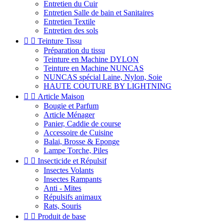
Entretien du Cuir
Entretien Salle de bain et Sanitaires
Entretien Textile
Entretien des sols


Teinture Tissu
Préparation du tissu
Teinture en Machine DYLON
Teinture en Machine NUNCAS
NUNCAS spécial Laine, Nylon, Soie
HAUTE COUTURE BY LIGHTNING


Article Maison
Bougie et Parfum
Article Ménager
Panier, Caddie de course
Accessoire de Cuisine
Balai, Brosse & Eponge
Lampe Torche, Piles


Insecticide et Répulsif
Insectes Volants
Insectes Rampants
Anti - Mites
Répulsifs animaux
Rats, Souris


Produit de base