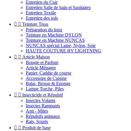
Entretien du Cuir
Entretien Salle de bain et Sanitaires
Entretien Textile
Entretien des sols


Teinture Tissu
Préparation du tissu
Teinture en Machine DYLON
Teinture en Machine NUNCAS
NUNCAS spécial Laine, Nylon, Soie
HAUTE COUTURE BY LIGHTNING


Article Maison
Bougie et Parfum
Article Ménager
Panier, Caddie de course
Accessoire de Cuisine
Balai, Brosse & Eponge
Lampe Torche, Piles


Insecticide et Répulsif
Insectes Volants
Insectes Rampants
Anti - Mites
Répulsifs animaux
Rats, Souris


Produit de base