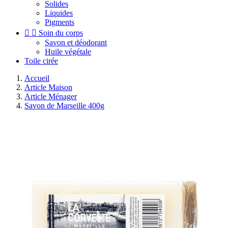
Solides
Liquides
Pigments


Soin du corps
Savon et déodorant
Huile végétale
Toile cirée
Accueil
Article Maison
Article Ménager
Savon de Marseille 400g