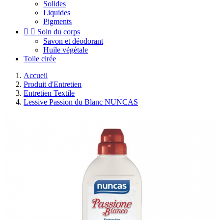
Solides
Liquides
Pigments


Soin du corps
Savon et déodorant
Huile végétale
Toile cirée
Accueil
Produit d'Entretien
Entretien Textile
Lessive Passion du Blanc NUNCAS