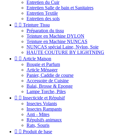
Entretien du Cuir
Entretien Salle de bain et Sanitaires
Entretien Textile
Entretien des sols


Teinture Tissu
Préparation du tissu
Teinture en Machine DYLON
Teinture en Machine NUNCAS
NUNCAS spécial Laine, Nylon, Soie
HAUTE COUTURE BY LIGHTNING


Article Maison
Bougie et Parfum
Article Ménager
Panier, Caddie de course
Accessoire de Cuisine
Balai, Brosse & Eponge
Lampe Torche, Piles


Insecticide et Répulsif
Insectes Volants
Insectes Rampants
Anti - Mites
Répulsifs animaux
Rats, Souris


Produit de base