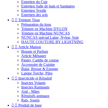
Entretien du Cuir
Entretien Salle de bain et Sanitaires
Entretien Textile
Entretien des sols


Teinture Tissu
Préparation du tissu
Teinture en Machine DYLON
Teinture en Machine NUNCAS
NUNCAS spécial Laine, Nylon, Soie
HAUTE COUTURE BY LIGHTNING


Article Maison
Bougie et Parfum
Article Ménager
Panier, Caddie de course
Accessoire de Cuisine
Balai, Brosse & Eponge
Lampe Torche, Piles


Insecticide et Répulsif
Insectes Volants
Insectes Rampants
Anti - Mites
Répulsifs animaux
Rats, Souris


Produit de base