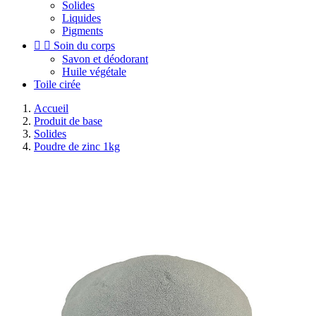
Solides
Liquides
Pigments


Soin du corps
Savon et déodorant
Huile végétale
Toile cirée
Accueil
Produit de base
Solides
Poudre de zinc 1kg