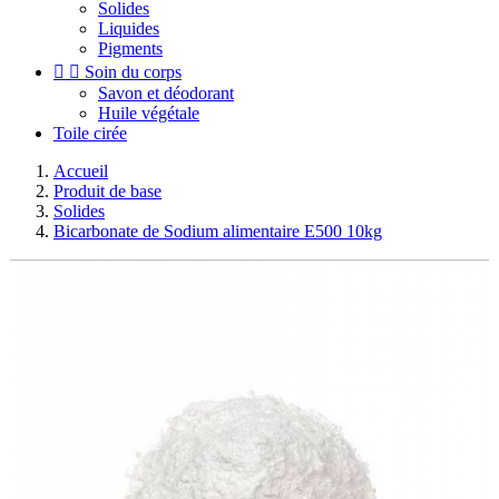
Solides
Liquides
Pigments


Soin du corps
Savon et déodorant
Huile végétale
Toile cirée
Accueil
Produit de base
Solides
Bicarbonate de Sodium alimentaire E500 10kg