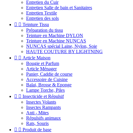
Entretien du Cuir
Entretien Salle de bain et Sanitaires
Entretien Textile
Entretien des sols


Teinture Tissu
Préparation du tissu
Teinture en Machine DYLON
Teinture en Machine NUNCAS
NUNCAS spécial Laine, Nylon, Soie
HAUTE COUTURE BY LIGHTNING


Article Maison
Bougie et Parfum
Article Ménager
Panier, Caddie de course
Accessoire de Cuisine
Balai, Brosse & Eponge
Lampe Torche, Piles


Insecticide et Répulsif
Insectes Volants
Insectes Rampants
Anti - Mites
Répulsifs animaux
Rats, Souris


Produit de base