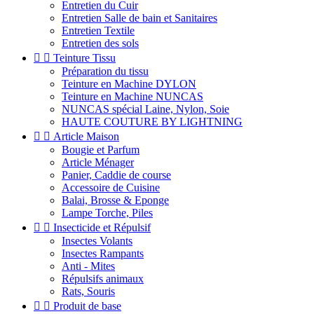
Entretien du Cuir
Entretien Salle de bain et Sanitaires
Entretien Textile
Entretien des sols


Teinture Tissu
Préparation du tissu
Teinture en Machine DYLON
Teinture en Machine NUNCAS
NUNCAS spécial Laine, Nylon, Soie
HAUTE COUTURE BY LIGHTNING


Article Maison
Bougie et Parfum
Article Ménager
Panier, Caddie de course
Accessoire de Cuisine
Balai, Brosse & Eponge
Lampe Torche, Piles


Insecticide et Répulsif
Insectes Volants
Insectes Rampants
Anti - Mites
Répulsifs animaux
Rats, Souris


Produit de base