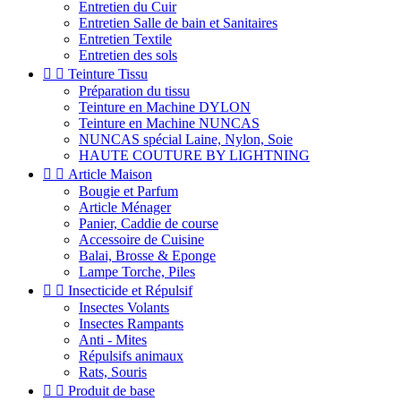
Entretien du Cuir
Entretien Salle de bain et Sanitaires
Entretien Textile
Entretien des sols


Teinture Tissu
Préparation du tissu
Teinture en Machine DYLON
Teinture en Machine NUNCAS
NUNCAS spécial Laine, Nylon, Soie
HAUTE COUTURE BY LIGHTNING


Article Maison
Bougie et Parfum
Article Ménager
Panier, Caddie de course
Accessoire de Cuisine
Balai, Brosse & Eponge
Lampe Torche, Piles


Insecticide et Répulsif
Insectes Volants
Insectes Rampants
Anti - Mites
Répulsifs animaux
Rats, Souris


Produit de base