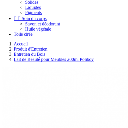
Solides
Liquides
Pigments


Soin du corps
Savon et déodorant
Huile végétale
Toile cirée
Accueil
Produit d'Entretien
Entretien du Bois
Lait de Beauté pour Meubles 200ml Poliboy