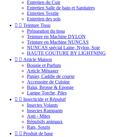
Entretien du Cuir
Entretien Salle de bain et Sanitaires
Entretien Textile
Entretien des sols


Teinture Tissu
Préparation du tissu
Teinture en Machine DYLON
Teinture en Machine NUNCAS
NUNCAS spécial Laine, Nylon, Soie
HAUTE COUTURE BY LIGHTNING


Article Maison
Bougie et Parfum
Article Ménager
Panier, Caddie de course
Accessoire de Cuisine
Balai, Brosse & Eponge
Lampe Torche, Piles


Insecticide et Répulsif
Insectes Volants
Insectes Rampants
Anti - Mites
Répulsifs animaux
Rats, Souris


Produit de base