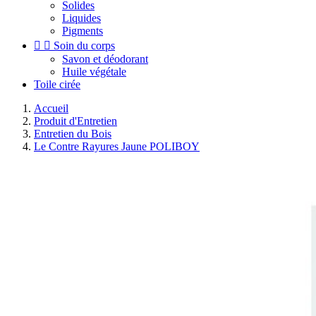
Solides
Liquides
Pigments


Soin du corps
Savon et déodorant
Huile végétale
Toile cirée
Accueil
Produit d'Entretien
Entretien du Bois
Le Contre Rayures Jaune POLIBOY