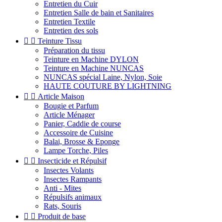
Entretien du Cuir
Entretien Salle de bain et Sanitaires
Entretien Textile
Entretien des sols


Teinture Tissu
Préparation du tissu
Teinture en Machine DYLON
Teinture en Machine NUNCAS
NUNCAS spécial Laine, Nylon, Soie
HAUTE COUTURE BY LIGHTNING


Article Maison
Bougie et Parfum
Article Ménager
Panier, Caddie de course
Accessoire de Cuisine
Balai, Brosse & Eponge
Lampe Torche, Piles


Insecticide et Répulsif
Insectes Volants
Insectes Rampants
Anti - Mites
Répulsifs animaux
Rats, Souris


Produit de base