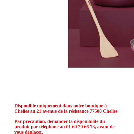
Disponible uniquement dans notre boutique à
Chelles au 21 avenue de la résistance 77500 Chelles
Par précaution, demander la
disponibilité
du
produit par téléphone au 01 60 20 66 73, avant de
vous déplacer.