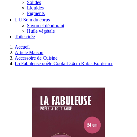
Solides
Liquides
Pigments


Soin du corps
Savon et déodorant
Huile végétale
Toile cirée
Accueil
Article Maison
Accessoire de Cuisine
La Fabuleuse poêle Cookut 24cm Rubis Bordeaux