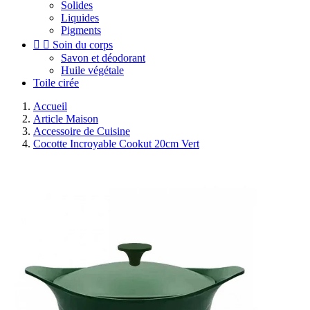
Solides
Liquides
Pigments


Soin du corps
Savon et déodorant
Huile végétale
Toile cirée
Accueil
Article Maison
Accessoire de Cuisine
Cocotte Incroyable Cookut 20cm Vert