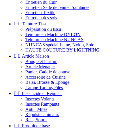
Entretien du Cuir
Entretien Salle de bain et Sanitaires
Entretien Textile
Entretien des sols


Teinture Tissu
Préparation du tissu
Teinture en Machine DYLON
Teinture en Machine NUNCAS
NUNCAS spécial Laine, Nylon, Soie
HAUTE COUTURE BY LIGHTNING


Article Maison
Bougie et Parfum
Article Ménager
Panier, Caddie de course
Accessoire de Cuisine
Balai, Brosse & Eponge
Lampe Torche, Piles


Insecticide et Répulsif
Insectes Volants
Insectes Rampants
Anti - Mites
Répulsifs animaux
Rats, Souris


Produit de base