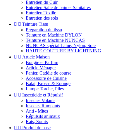
Entretien du Cuir
Entretien Salle de bain et Sanitaires
Entretien Textile
Entretien des sols


Teinture Tissu
Préparation du tissu
Teinture en Machine DYLON
Teinture en Machine NUNCAS
NUNCAS spécial Laine, Nylon, Soie
HAUTE COUTURE BY LIGHTNING


Article Maison
Bougie et Parfum
Article Ménager
Panier, Caddie de course
Accessoire de Cuisine
Balai, Brosse & Eponge
Lampe Torche, Piles


Insecticide et Répulsif
Insectes Volants
Insectes Rampants
Anti - Mites
Répulsifs animaux
Rats, Souris


Produit de base