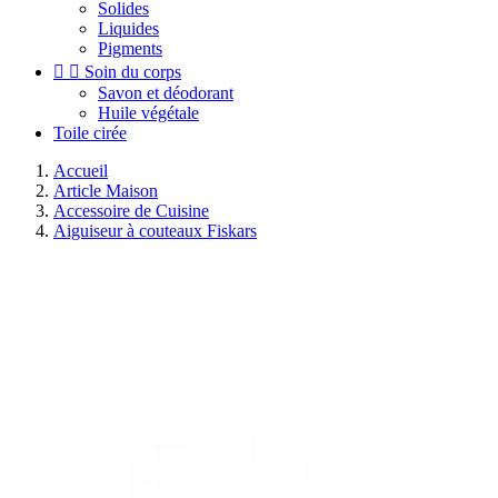
Solides
Liquides
Pigments


Soin du corps
Savon et déodorant
Huile végétale
Toile cirée
Accueil
Article Maison
Accessoire de Cuisine
Aiguiseur à couteaux Fiskars