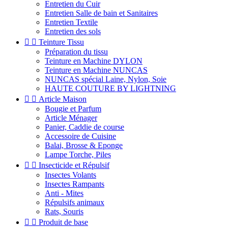
Entretien du Cuir
Entretien Salle de bain et Sanitaires
Entretien Textile
Entretien des sols


Teinture Tissu
Préparation du tissu
Teinture en Machine DYLON
Teinture en Machine NUNCAS
NUNCAS spécial Laine, Nylon, Soie
HAUTE COUTURE BY LIGHTNING


Article Maison
Bougie et Parfum
Article Ménager
Panier, Caddie de course
Accessoire de Cuisine
Balai, Brosse & Eponge
Lampe Torche, Piles


Insecticide et Répulsif
Insectes Volants
Insectes Rampants
Anti - Mites
Répulsifs animaux
Rats, Souris


Produit de base