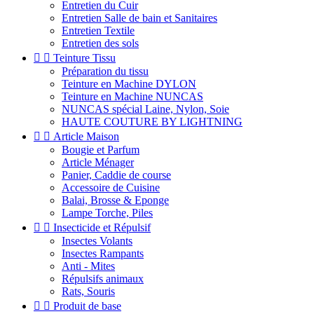
Entretien du Cuir
Entretien Salle de bain et Sanitaires
Entretien Textile
Entretien des sols


Teinture Tissu
Préparation du tissu
Teinture en Machine DYLON
Teinture en Machine NUNCAS
NUNCAS spécial Laine, Nylon, Soie
HAUTE COUTURE BY LIGHTNING


Article Maison
Bougie et Parfum
Article Ménager
Panier, Caddie de course
Accessoire de Cuisine
Balai, Brosse & Eponge
Lampe Torche, Piles


Insecticide et Répulsif
Insectes Volants
Insectes Rampants
Anti - Mites
Répulsifs animaux
Rats, Souris


Produit de base