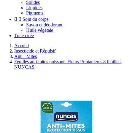
Solides
Liquides
Pigments


Soin du corps
Savon et déodorant
Huile végétale
Toile cirée
Accueil
Insecticide et Répulsif
Anti - Mites
Feuilles anti-mites puissants Fleurs Printanières 8 feuillets
NUNCAS