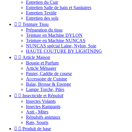
Entretien du Cuir
Entretien Salle de bain et Sanitaires
Entretien Textile
Entretien des sols


Teinture Tissu
Préparation du tissu
Teinture en Machine DYLON
Teinture en Machine NUNCAS
NUNCAS spécial Laine, Nylon, Soie
HAUTE COUTURE BY LIGHTNING


Article Maison
Bougie et Parfum
Article Ménager
Panier, Caddie de course
Accessoire de Cuisine
Balai, Brosse & Eponge
Lampe Torche, Piles


Insecticide et Répulsif
Insectes Volants
Insectes Rampants
Anti - Mites
Répulsifs animaux
Rats, Souris


Produit de base