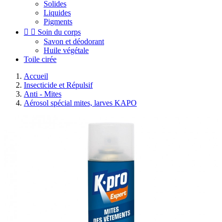
Solides
Liquides
Pigments


Soin du corps
Savon et déodorant
Huile végétale
Toile cirée
Accueil
Insecticide et Répulsif
Anti - Mites
Aérosol spécial mites, larves KAPO