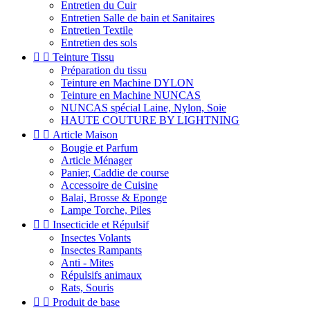
Entretien du Cuir
Entretien Salle de bain et Sanitaires
Entretien Textile
Entretien des sols


Teinture Tissu
Préparation du tissu
Teinture en Machine DYLON
Teinture en Machine NUNCAS
NUNCAS spécial Laine, Nylon, Soie
HAUTE COUTURE BY LIGHTNING


Article Maison
Bougie et Parfum
Article Ménager
Panier, Caddie de course
Accessoire de Cuisine
Balai, Brosse & Eponge
Lampe Torche, Piles


Insecticide et Répulsif
Insectes Volants
Insectes Rampants
Anti - Mites
Répulsifs animaux
Rats, Souris


Produit de base