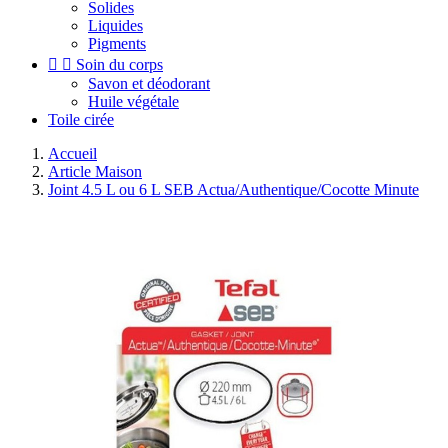
Solides
Liquides
Pigments


Soin du corps
Savon et déodorant
Huile végétale
Toile cirée
Accueil
Article Maison
Joint 4.5 L ou 6 L SEB Actua/Authentique/Cocotte Minute