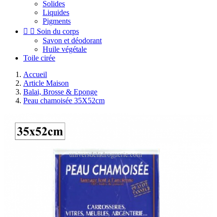
Solides
Liquides
Pigments


Soin du corps
Savon et déodorant
Huile végétale
Toile cirée
Accueil
Article Maison
Balai, Brosse & Eponge
Peau chamoisée 35X52cm