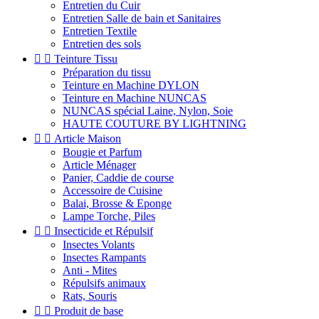
Entretien du Cuir
Entretien Salle de bain et Sanitaires
Entretien Textile
Entretien des sols


Teinture Tissu
Préparation du tissu
Teinture en Machine DYLON
Teinture en Machine NUNCAS
NUNCAS spécial Laine, Nylon, Soie
HAUTE COUTURE BY LIGHTNING


Article Maison
Bougie et Parfum
Article Ménager
Panier, Caddie de course
Accessoire de Cuisine
Balai, Brosse & Eponge
Lampe Torche, Piles


Insecticide et Répulsif
Insectes Volants
Insectes Rampants
Anti - Mites
Répulsifs animaux
Rats, Souris


Produit de base