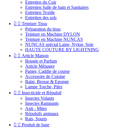
Entretien du Cuir
Entretien Salle de bain et Sanitaires
Entretien Textile
Entretien des sols


Teinture Tissu
Préparation du tissu
Teinture en Machine DYLON
Teinture en Machine NUNCAS
NUNCAS spécial Laine, Nylon, Soie
HAUTE COUTURE BY LIGHTNING


Article Maison
Bougie et Parfum
Article Ménager
Panier, Caddie de course
Accessoire de Cuisine
Balai, Brosse & Eponge
Lampe Torche, Piles


Insecticide et Répulsif
Insectes Volants
Insectes Rampants
Anti - Mites
Répulsifs animaux
Rats, Souris


Produit de base