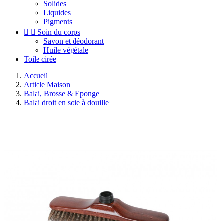
Solides
Liquides
Pigments


Soin du corps
Savon et déodorant
Huile végétale
Toile cirée
Accueil
Article Maison
Balai, Brosse & Eponge
Balai droit en soie à douille