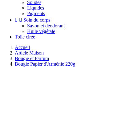
Solides
Liquides
Pigments


Soin du corps
Savon et déodorant
Huile végétale
Toile cirée
Accueil
Article Maison
Bougie et Parfum
Bougie Papier d'Arménie 220g