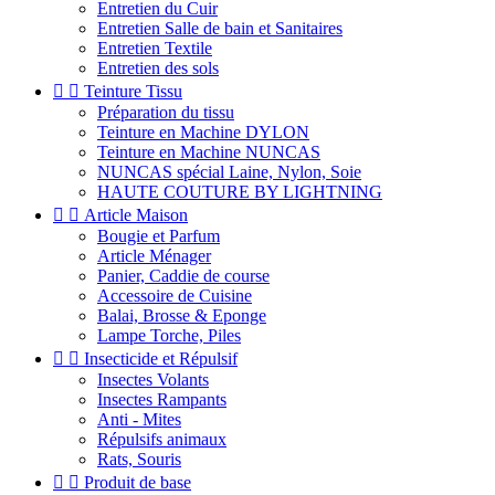
Entretien du Cuir
Entretien Salle de bain et Sanitaires
Entretien Textile
Entretien des sols


Teinture Tissu
Préparation du tissu
Teinture en Machine DYLON
Teinture en Machine NUNCAS
NUNCAS spécial Laine, Nylon, Soie
HAUTE COUTURE BY LIGHTNING


Article Maison
Bougie et Parfum
Article Ménager
Panier, Caddie de course
Accessoire de Cuisine
Balai, Brosse & Eponge
Lampe Torche, Piles


Insecticide et Répulsif
Insectes Volants
Insectes Rampants
Anti - Mites
Répulsifs animaux
Rats, Souris


Produit de base