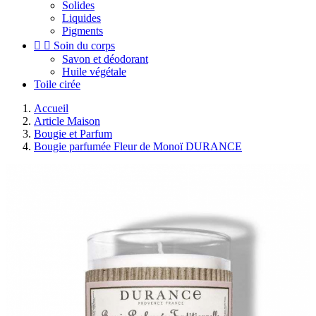
Solides
Liquides
Pigments


Soin du corps
Savon et déodorant
Huile végétale
Toile cirée
Accueil
Article Maison
Bougie et Parfum
Bougie parfumée Fleur de Monoï DURANCE