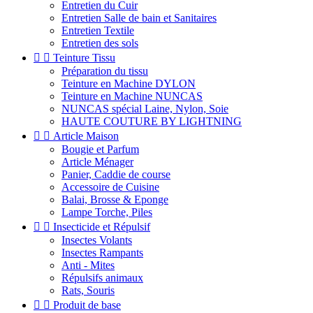
Entretien du Cuir
Entretien Salle de bain et Sanitaires
Entretien Textile
Entretien des sols


Teinture Tissu
Préparation du tissu
Teinture en Machine DYLON
Teinture en Machine NUNCAS
NUNCAS spécial Laine, Nylon, Soie
HAUTE COUTURE BY LIGHTNING


Article Maison
Bougie et Parfum
Article Ménager
Panier, Caddie de course
Accessoire de Cuisine
Balai, Brosse & Eponge
Lampe Torche, Piles


Insecticide et Répulsif
Insectes Volants
Insectes Rampants
Anti - Mites
Répulsifs animaux
Rats, Souris


Produit de base