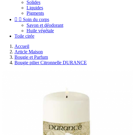
Solides
Liquides
Pigments


Soin du corps
Savon et déodorant
Huile végétale
Toile cirée
Accueil
Article Maison
Bougie et Parfum
Bougie pilier Citronnelle DURANCE