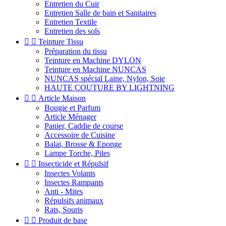
Entretien du Cuir
Entretien Salle de bain et Sanitaires
Entretien Textile
Entretien des sols


Teinture Tissu
Préparation du tissu
Teinture en Machine DYLON
Teinture en Machine NUNCAS
NUNCAS spécial Laine, Nylon, Soie
HAUTE COUTURE BY LIGHTNING


Article Maison
Bougie et Parfum
Article Ménager
Panier, Caddie de course
Accessoire de Cuisine
Balai, Brosse & Eponge
Lampe Torche, Piles


Insecticide et Répulsif
Insectes Volants
Insectes Rampants
Anti - Mites
Répulsifs animaux
Rats, Souris


Produit de base