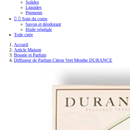
Solides
Liquides
Pigments


Soin du corps
Savon et déodorant
Huile végétale
Toile cirée
Accueil
Article Maison
Bougie et Parfum
Diffuseur de Parfum Citron Vert Menthe DURANCE