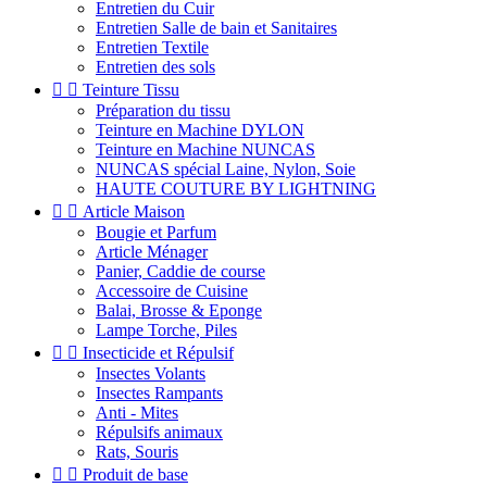
Entretien du Cuir
Entretien Salle de bain et Sanitaires
Entretien Textile
Entretien des sols


Teinture Tissu
Préparation du tissu
Teinture en Machine DYLON
Teinture en Machine NUNCAS
NUNCAS spécial Laine, Nylon, Soie
HAUTE COUTURE BY LIGHTNING


Article Maison
Bougie et Parfum
Article Ménager
Panier, Caddie de course
Accessoire de Cuisine
Balai, Brosse & Eponge
Lampe Torche, Piles


Insecticide et Répulsif
Insectes Volants
Insectes Rampants
Anti - Mites
Répulsifs animaux
Rats, Souris


Produit de base