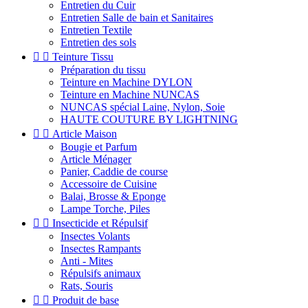
Entretien du Cuir
Entretien Salle de bain et Sanitaires
Entretien Textile
Entretien des sols


Teinture Tissu
Préparation du tissu
Teinture en Machine DYLON
Teinture en Machine NUNCAS
NUNCAS spécial Laine, Nylon, Soie
HAUTE COUTURE BY LIGHTNING


Article Maison
Bougie et Parfum
Article Ménager
Panier, Caddie de course
Accessoire de Cuisine
Balai, Brosse & Eponge
Lampe Torche, Piles


Insecticide et Répulsif
Insectes Volants
Insectes Rampants
Anti - Mites
Répulsifs animaux
Rats, Souris


Produit de base