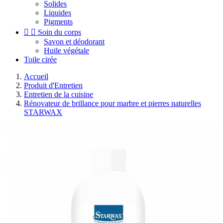
Solides
Liquides
Pigments


Soin du corps
Savon et déodorant
Huile végétale
Toile cirée
Accueil
Produit d'Entretien
Entretien de la cuisine
Rénovateur de brillance pour marbre et pierres naturelles
STARWAX