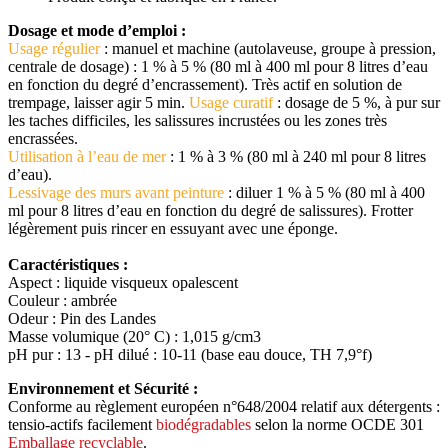
Dosage et mode d’emploi :
Usage régulier
: manuel et machine (autolaveuse, groupe à pression,
centrale de dosage) : 1 % à 5 % (80 ml à 400 ml pour 8 litres d’eau
en fonction du degré d’encrassement). Très actif en solution de
trempage, laisser agir 5 min.
Usage curatif
: dosage de 5 %, à pur sur
les taches difficiles, les salissures incrustées ou les zones très
encrassées.
Utilisation à l’eau de mer
: 1 % à 3 % (80 ml à 240 ml pour 8 litres
d’eau).
Lessivage des murs avant peinture
: diluer 1 % à 5 % (80 ml à 400
ml pour 8 litres d’eau en fonction du degré de salissures). Frotter
légèrement puis rincer en essuyant avec une éponge.
Caractéristiques :
Aspect : liquide visqueux opalescent
Couleur : ambrée
Odeur : Pin des Landes
Masse volumique (20° C) : 1,015 g/cm3
pH pur : 13 - pH dilué : 10-11 (base eau douce, TH 7,9°f)
Environnement et Sécurité :
Conforme au règlement européen n°648/2004 relatif aux détergents :
tensio-actifs facilement
biodégradables
selon la norme OCDE 301
Emballage recyclable
.