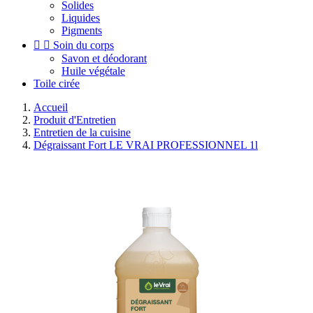
Solides
Liquides
Pigments


Soin du corps
Savon et déodorant
Huile végétale
Toile cirée
Accueil
Produit d'Entretien
Entretien de la cuisine
Dégraissant Fort LE VRAI PROFESSIONNEL 1l