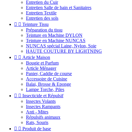
Entretien du Cuir
Entretien Salle de bain et Sanitaires
Entretien Textile
Entretien des sols


Teinture Tissu
Préparation du tissu
Teinture en Machine DYLON
Teinture en Machine NUNCAS
NUNCAS spécial Laine, Nylon, Soie
HAUTE COUTURE BY LIGHTNING


Article Maison
Bougie et Parfum
Article Ménager
Panier, Caddie de course
Accessoire de Cuisine
Balai, Brosse & Eponge
Lampe Torche, Piles


Insecticide et Répulsif
Insectes Volants
Insectes Rampants
Anti - Mites
Répulsifs animaux
Rats, Souris


Produit de base