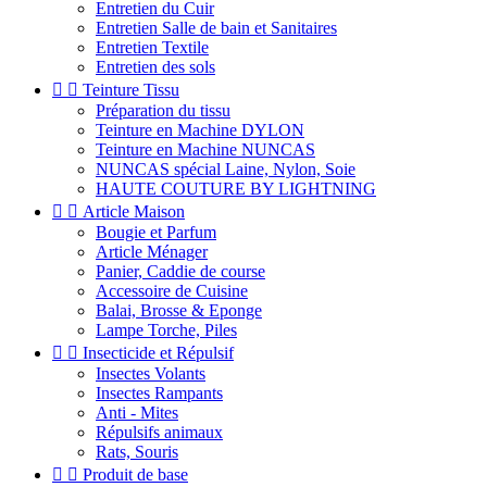
Entretien du Cuir
Entretien Salle de bain et Sanitaires
Entretien Textile
Entretien des sols


Teinture Tissu
Préparation du tissu
Teinture en Machine DYLON
Teinture en Machine NUNCAS
NUNCAS spécial Laine, Nylon, Soie
HAUTE COUTURE BY LIGHTNING


Article Maison
Bougie et Parfum
Article Ménager
Panier, Caddie de course
Accessoire de Cuisine
Balai, Brosse & Eponge
Lampe Torche, Piles


Insecticide et Répulsif
Insectes Volants
Insectes Rampants
Anti - Mites
Répulsifs animaux
Rats, Souris


Produit de base