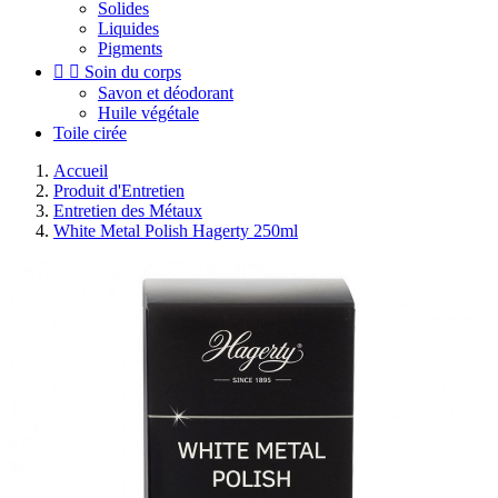
Solides
Liquides
Pigments


Soin du corps
Savon et déodorant
Huile végétale
Toile cirée
Accueil
Produit d'Entretien
Entretien des Métaux
White Metal Polish Hagerty 250ml