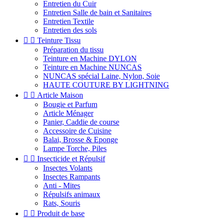
Entretien du Cuir
Entretien Salle de bain et Sanitaires
Entretien Textile
Entretien des sols


Teinture Tissu
Préparation du tissu
Teinture en Machine DYLON
Teinture en Machine NUNCAS
NUNCAS spécial Laine, Nylon, Soie
HAUTE COUTURE BY LIGHTNING


Article Maison
Bougie et Parfum
Article Ménager
Panier, Caddie de course
Accessoire de Cuisine
Balai, Brosse & Eponge
Lampe Torche, Piles


Insecticide et Répulsif
Insectes Volants
Insectes Rampants
Anti - Mites
Répulsifs animaux
Rats, Souris


Produit de base