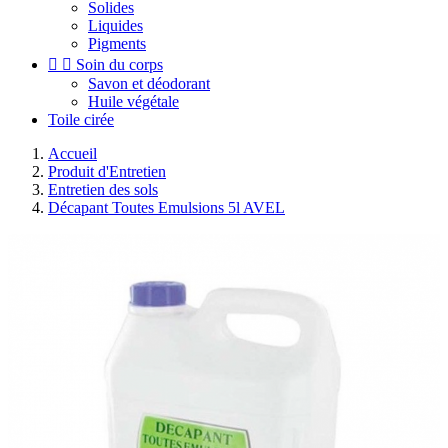
Solides
Liquides
Pigments


Soin du corps
Savon et déodorant
Huile végétale
Toile cirée
Accueil
Produit d'Entretien
Entretien des sols
Décapant Toutes Emulsions 5l AVEL