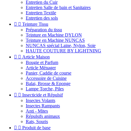
Entretien du Cuir
Entretien Salle de bain et Sanitaires
Entretien Textile
Entretien des sols


Teinture Tissu
Préparation du tissu
Teinture en Machine DYLON
Teinture en Machine NUNCAS
NUNCAS spécial Laine, Nylon, Soie
HAUTE COUTURE BY LIGHTNING


Article Maison
Bougie et Parfum
Article Ménager
Panier, Caddie de course
Accessoire de Cuisine
Balai, Brosse & Eponge
Lampe Torche, Piles


Insecticide et Répulsif
Insectes Volants
Insectes Rampants
Anti - Mites
Répulsifs animaux
Rats, Souris


Produit de base