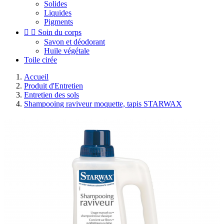
Solides
Liquides
Pigments


Soin du corps
Savon et déodorant
Huile végétale
Toile cirée
Accueil
Produit d'Entretien
Entretien des sols
Shampooing raviveur moquette, tapis STARWAX