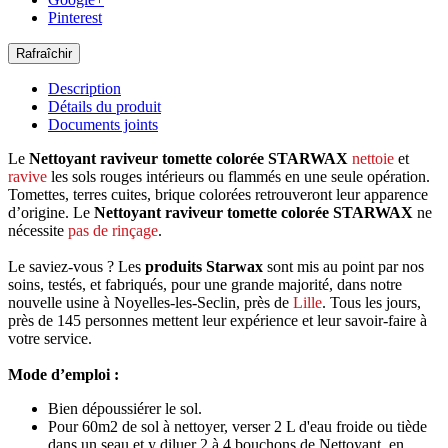
Pinterest
Description
Détails du produit
Documents joints
Le
Nettoyant raviveur tomette colorée STARWAX
nettoie
et
ravive
les sols rouges intérieurs ou flammés en une seule opération.
Tomettes, terres cuites, brique colorées retrouveront leur apparence
d’origine. Le
Nettoyant raviveur tomette colorée STARWAX
ne
nécessite
pas de rinçage
.
Le saviez-vous ? Les
produits Starwax
sont mis au point par nos
soins, testés, et fabriqués, pour une grande majorité, dans notre
nouvelle usine à Noyelles-les-Seclin, près de
Lille
. Tous les jours,
près de 145 personnes mettent leur expérience et leur savoir-faire à
votre service.
Mode d’emploi :
Bien dépoussiérer le sol.
Pour 60m2 de sol à nettoyer, verser 2 L d'eau froide ou tiède
dans un seau et y diluer 2 à 4 bouchons de Nettoyant, en