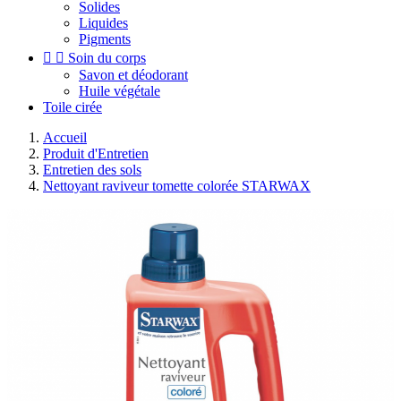
Solides
Liquides
Pigments


Soin du corps
Savon et déodorant
Huile végétale
Toile cirée
Accueil
Produit d'Entretien
Entretien des sols
Nettoyant raviveur tomette colorée STARWAX