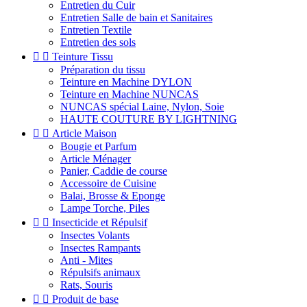
Entretien du Cuir
Entretien Salle de bain et Sanitaires
Entretien Textile
Entretien des sols


Teinture Tissu
Préparation du tissu
Teinture en Machine DYLON
Teinture en Machine NUNCAS
NUNCAS spécial Laine, Nylon, Soie
HAUTE COUTURE BY LIGHTNING


Article Maison
Bougie et Parfum
Article Ménager
Panier, Caddie de course
Accessoire de Cuisine
Balai, Brosse & Eponge
Lampe Torche, Piles


Insecticide et Répulsif
Insectes Volants
Insectes Rampants
Anti - Mites
Répulsifs animaux
Rats, Souris


Produit de base