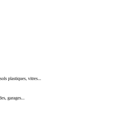
ols plastiques, vitres...
des, garages...