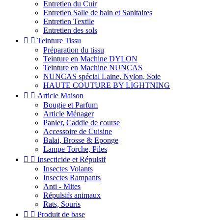
Entretien du Cuir
Entretien Salle de bain et Sanitaires
Entretien Textile
Entretien des sols


Teinture Tissu
Préparation du tissu
Teinture en Machine DYLON
Teinture en Machine NUNCAS
NUNCAS spécial Laine, Nylon, Soie
HAUTE COUTURE BY LIGHTNING


Article Maison
Bougie et Parfum
Article Ménager
Panier, Caddie de course
Accessoire de Cuisine
Balai, Brosse & Eponge
Lampe Torche, Piles


Insecticide et Répulsif
Insectes Volants
Insectes Rampants
Anti - Mites
Répulsifs animaux
Rats, Souris


Produit de base