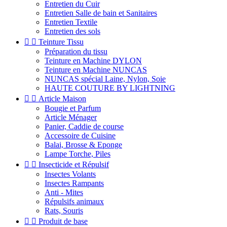
Entretien du Cuir
Entretien Salle de bain et Sanitaires
Entretien Textile
Entretien des sols


Teinture Tissu
Préparation du tissu
Teinture en Machine DYLON
Teinture en Machine NUNCAS
NUNCAS spécial Laine, Nylon, Soie
HAUTE COUTURE BY LIGHTNING


Article Maison
Bougie et Parfum
Article Ménager
Panier, Caddie de course
Accessoire de Cuisine
Balai, Brosse & Eponge
Lampe Torche, Piles


Insecticide et Répulsif
Insectes Volants
Insectes Rampants
Anti - Mites
Répulsifs animaux
Rats, Souris


Produit de base