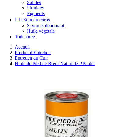
Solides
Liquides
Pigments


Soin du corps
Savon et déodorant
Huile végétale
Toile cirée
Accueil
Produit d'Entretien
Entretien du Cuir
Huile de Pied de Bœuf Naturelle P.Paulin