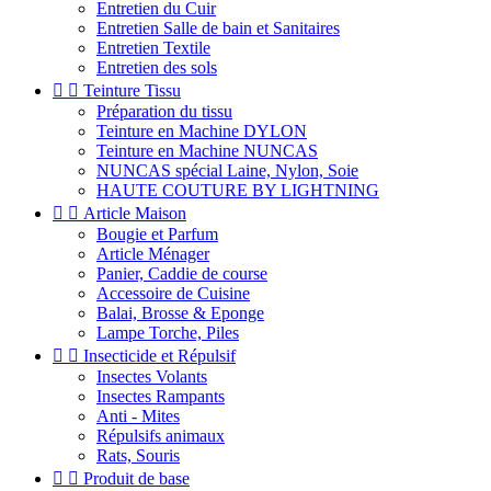
Entretien du Cuir
Entretien Salle de bain et Sanitaires
Entretien Textile
Entretien des sols


Teinture Tissu
Préparation du tissu
Teinture en Machine DYLON
Teinture en Machine NUNCAS
NUNCAS spécial Laine, Nylon, Soie
HAUTE COUTURE BY LIGHTNING


Article Maison
Bougie et Parfum
Article Ménager
Panier, Caddie de course
Accessoire de Cuisine
Balai, Brosse & Eponge
Lampe Torche, Piles


Insecticide et Répulsif
Insectes Volants
Insectes Rampants
Anti - Mites
Répulsifs animaux
Rats, Souris


Produit de base