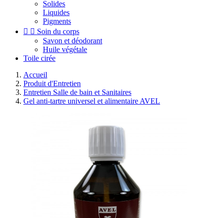
Solides
Liquides
Pigments


Soin du corps
Savon et déodorant
Huile végétale
Toile cirée
Accueil
Produit d'Entretien
Entretien Salle de bain et Sanitaires
Gel anti-tartre universel et alimentaire AVEL