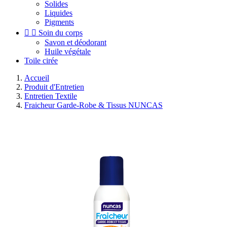
Solides
Liquides
Pigments


Soin du corps
Savon et déodorant
Huile végétale
Toile cirée
Accueil
Produit d'Entretien
Entretien Textile
Fraicheur Garde-Robe & Tissus NUNCAS