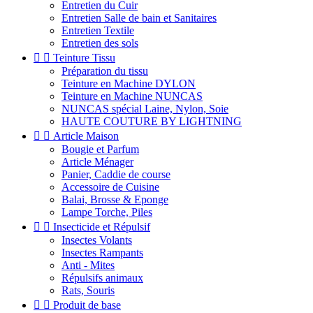
Entretien du Cuir
Entretien Salle de bain et Sanitaires
Entretien Textile
Entretien des sols


Teinture Tissu
Préparation du tissu
Teinture en Machine DYLON
Teinture en Machine NUNCAS
NUNCAS spécial Laine, Nylon, Soie
HAUTE COUTURE BY LIGHTNING


Article Maison
Bougie et Parfum
Article Ménager
Panier, Caddie de course
Accessoire de Cuisine
Balai, Brosse & Eponge
Lampe Torche, Piles


Insecticide et Répulsif
Insectes Volants
Insectes Rampants
Anti - Mites
Répulsifs animaux
Rats, Souris


Produit de base