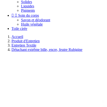
Solides
Liquides
Pigments


Soin du corps
Savon et déodorant
Huile végétale
Toile cirée
Accueil
Produit d'Entretien
Entretien Textile
Détachant extrême bille, encre, feutre Rubigine