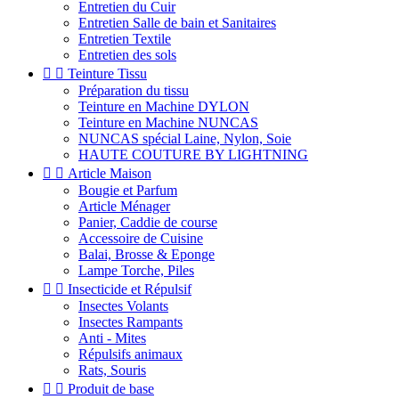
Entretien du Cuir
Entretien Salle de bain et Sanitaires
Entretien Textile
Entretien des sols


Teinture Tissu
Préparation du tissu
Teinture en Machine DYLON
Teinture en Machine NUNCAS
NUNCAS spécial Laine, Nylon, Soie
HAUTE COUTURE BY LIGHTNING


Article Maison
Bougie et Parfum
Article Ménager
Panier, Caddie de course
Accessoire de Cuisine
Balai, Brosse & Eponge
Lampe Torche, Piles


Insecticide et Répulsif
Insectes Volants
Insectes Rampants
Anti - Mites
Répulsifs animaux
Rats, Souris


Produit de base