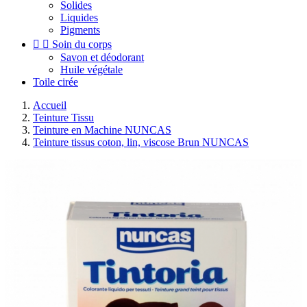
Solides
Liquides
Pigments


Soin du corps
Savon et déodorant
Huile végétale
Toile cirée
Accueil
Teinture Tissu
Teinture en Machine NUNCAS
Teinture tissus coton, lin, viscose Brun NUNCAS