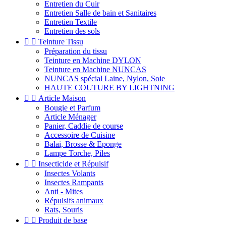
Entretien du Cuir
Entretien Salle de bain et Sanitaires
Entretien Textile
Entretien des sols


Teinture Tissu
Préparation du tissu
Teinture en Machine DYLON
Teinture en Machine NUNCAS
NUNCAS spécial Laine, Nylon, Soie
HAUTE COUTURE BY LIGHTNING


Article Maison
Bougie et Parfum
Article Ménager
Panier, Caddie de course
Accessoire de Cuisine
Balai, Brosse & Eponge
Lampe Torche, Piles


Insecticide et Répulsif
Insectes Volants
Insectes Rampants
Anti - Mites
Répulsifs animaux
Rats, Souris


Produit de base