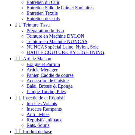
Entretien du Cuir
Entretien Salle de bain et Sanitaires
Entretien Textile
Entretien des sols


Teinture Tissu
Préparation du tissu
Teinture en Machine DYLON
Teinture en Machine NUNCAS
NUNCAS spécial Laine, Nylon, Soie
HAUTE COUTURE BY LIGHTNING


Article Maison
Bougie et Parfum
Article Ménager
Panier, Caddie de course
Accessoire de Cuisine
Balai, Brosse & Eponge
Lampe Torche, Piles


Insecticide et Répulsif
Insectes Volants
Insectes Rampants
Anti - Mites
Répulsifs animaux
Rats, Souris


Produit de base