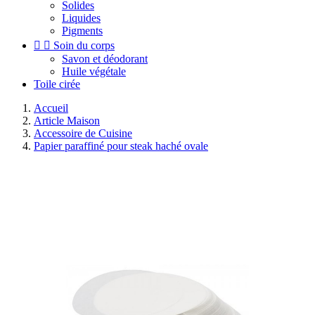
Solides
Liquides
Pigments


Soin du corps
Savon et déodorant
Huile végétale
Toile cirée
Accueil
Article Maison
Accessoire de Cuisine
Papier paraffiné pour steak haché ovale