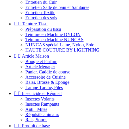
Entretien du Cuir
Entretien Salle de bain et Sanitaires
Entretien Textile
Entretien des sols


Teinture Tissu
Préparation du tissu
Teinture en Machine DYLON
Teinture en Machine NUNCAS
NUNCAS spécial Laine, Nylon, Soie
HAUTE COUTURE BY LIGHTNING


Article Maison
Bougie et Parfum
Article Ménager
Panier, Caddie de course
Accessoire de Cuisine
Balai, Brosse & Eponge
Lampe Torche, Piles


Insecticide et Répulsif
Insectes Volants
Insectes Rampants
Anti - Mites
Répulsifs animaux
Rats, Souris


Produit de base