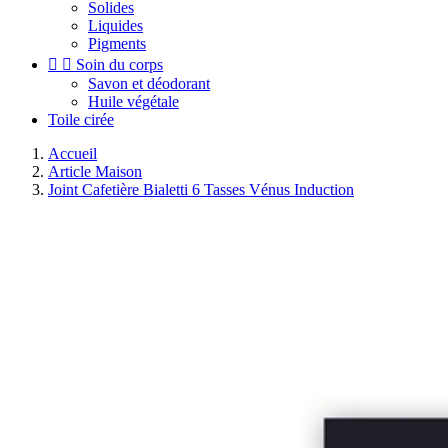
Solides
Liquides
Pigments


Soin du corps
Savon et déodorant
Huile végétale
Toile cirée
Accueil
Article Maison
Joint Cafetière Bialetti 6 Tasses Vénus Induction