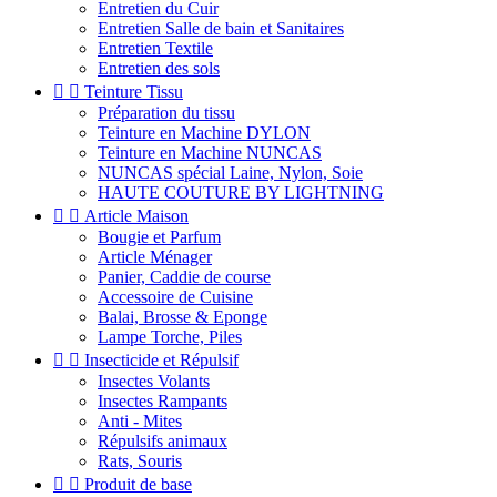
Entretien du Cuir
Entretien Salle de bain et Sanitaires
Entretien Textile
Entretien des sols


Teinture Tissu
Préparation du tissu
Teinture en Machine DYLON
Teinture en Machine NUNCAS
NUNCAS spécial Laine, Nylon, Soie
HAUTE COUTURE BY LIGHTNING


Article Maison
Bougie et Parfum
Article Ménager
Panier, Caddie de course
Accessoire de Cuisine
Balai, Brosse & Eponge
Lampe Torche, Piles


Insecticide et Répulsif
Insectes Volants
Insectes Rampants
Anti - Mites
Répulsifs animaux
Rats, Souris


Produit de base