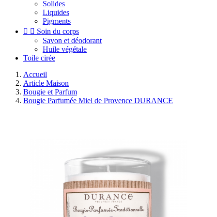
Solides
Liquides
Pigments


Soin du corps
Savon et déodorant
Huile végétale
Toile cirée
Accueil
Article Maison
Bougie et Parfum
Bougie Parfumée Miel de Provence DURANCE