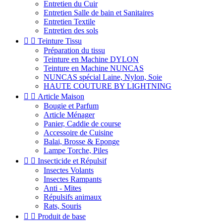
Entretien du Cuir
Entretien Salle de bain et Sanitaires
Entretien Textile
Entretien des sols


Teinture Tissu
Préparation du tissu
Teinture en Machine DYLON
Teinture en Machine NUNCAS
NUNCAS spécial Laine, Nylon, Soie
HAUTE COUTURE BY LIGHTNING


Article Maison
Bougie et Parfum
Article Ménager
Panier, Caddie de course
Accessoire de Cuisine
Balai, Brosse & Eponge
Lampe Torche, Piles


Insecticide et Répulsif
Insectes Volants
Insectes Rampants
Anti - Mites
Répulsifs animaux
Rats, Souris


Produit de base