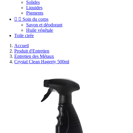
Solides
Liquides
Pigments


Soin du corps
Savon et déodorant
Huile végétale
Toile cirée
Accueil
Produit d'Entretien
Entretien des Métaux
Crystal Clean Hagerty 500ml