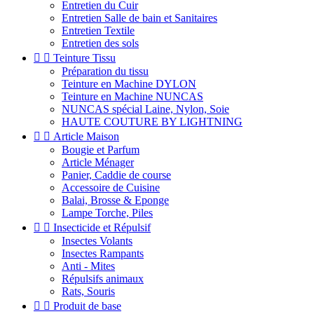
Entretien du Cuir
Entretien Salle de bain et Sanitaires
Entretien Textile
Entretien des sols


Teinture Tissu
Préparation du tissu
Teinture en Machine DYLON
Teinture en Machine NUNCAS
NUNCAS spécial Laine, Nylon, Soie
HAUTE COUTURE BY LIGHTNING


Article Maison
Bougie et Parfum
Article Ménager
Panier, Caddie de course
Accessoire de Cuisine
Balai, Brosse & Eponge
Lampe Torche, Piles


Insecticide et Répulsif
Insectes Volants
Insectes Rampants
Anti - Mites
Répulsifs animaux
Rats, Souris


Produit de base